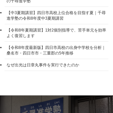
の千尋進学塾
【中3夏期講習】四日市高校上位合格を目指す夏｜千尋
進学塾の令和8年度中3夏期講習
【令和8年夏期講習】1対2個別指導で、苦手単元を効率
よく復習します
【令和8年度最新版】四日市高校の出身中学校を分析｜
桑名市・四日市市・三重郡の5年推移
なぜ出光は日章丸事件を実行できたのか