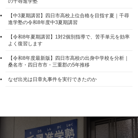
の千尋進学塾
【中3夏期講習】四日市高校上位合格を目指す夏｜千尋
進学塾の令和8年度中3夏期講習
【令和8年夏期講習】1対2個別指導で、苦手単元を効率
よく復習します
【令和8年度最新版】四日市高校の出身中学校を分析｜
桑名市・四日市市・三重郡の5年推移
なぜ出光は日章丸事件を実行できたのか