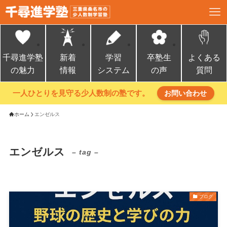
千尋進学塾
新着
学習
卒塾生
よくある
の魅力
情報
システム
の声
質問
一人ひとりを見守る少人数制の塾です。
お問い合わせ
ホーム
エンゼルス
エンゼルス
– tag –
ブログ