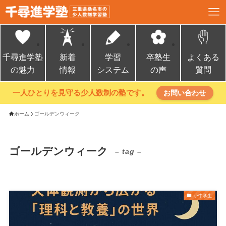
千尋進学塾
新着
学習
卒塾生
よくある
の魅力
情報
システム
の声
質問
一人ひとりを見守る少人数制の塾です。
お問い合わせ
ホーム
ゴールデンウィーク
ゴールデンウィーク
– tag –
小中学生