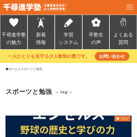
千尋進学塾
新着
学習
卒塾生
よくある
の魅力
情報
システム
の声
質問
一人ひとりを見守る少人数制の塾です。
お問い合わせ
ホーム
スポーツと勉強
スポーツと勉強
– tag –
ブログ