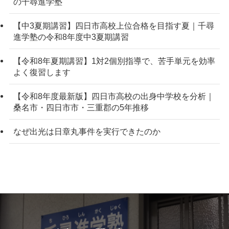
の千尋進学塾
【中3夏期講習】四日市高校上位合格を目指す夏｜千尋
進学塾の令和8年度中3夏期講習
【令和8年夏期講習】1対2個別指導で、苦手単元を効率
よく復習します
【令和8年度最新版】四日市高校の出身中学校を分析｜
桑名市・四日市市・三重郡の5年推移
なぜ出光は日章丸事件を実行できたのか