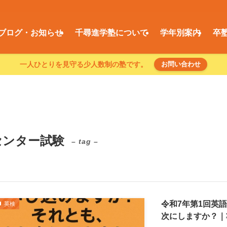
ブログ・お知らせ
千尋進学塾について
学年別案内
卒
一人ひとりを見守る少人数制の塾です。
お問い合わせ
センター試験
– tag –
令和7年第1回英
英検
次にしますか？｜