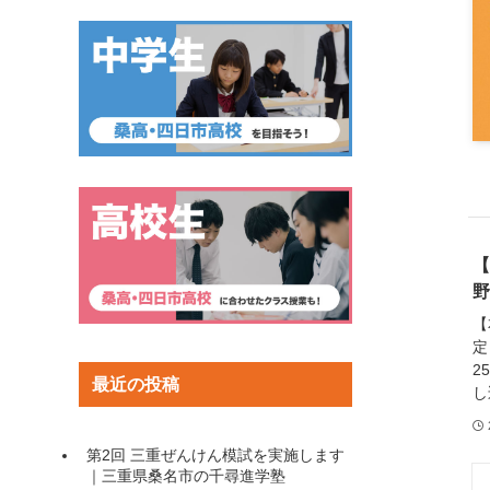
【
野
【
定
2
最近の投稿
し
第2回 三重ぜんけん模試を実施します
｜三重県桑名市の千尋進学塾