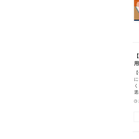
【
用
【
に
く
選