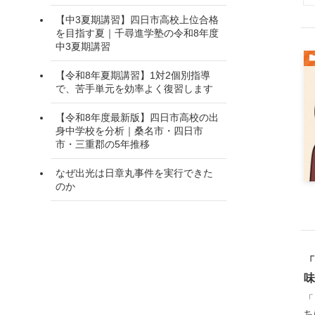
【中3夏期講習】四日市高校上位合格
を目指す夏｜千尋進学塾の令和8年度
中3夏期講習
【令和8年夏期講習】1対2個別指導
で、苦手単元を効率よく復習します
【令和8年度最新版】四日市高校の出
身中学校を分析｜桑名市・四日市
市・三重郡の5年推移
なぜ出光は日章丸事件を実行できた
のか
「
味
「
ち