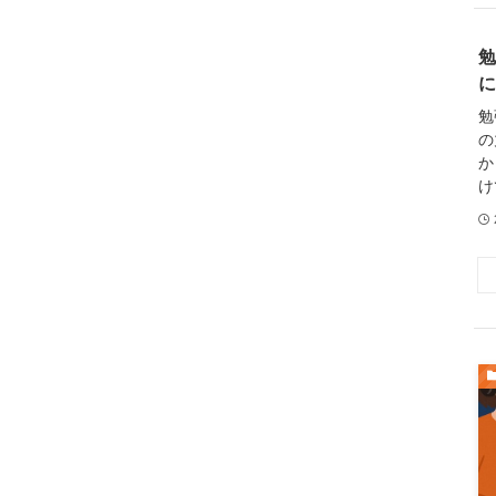
勉
に
勉
の
か
け