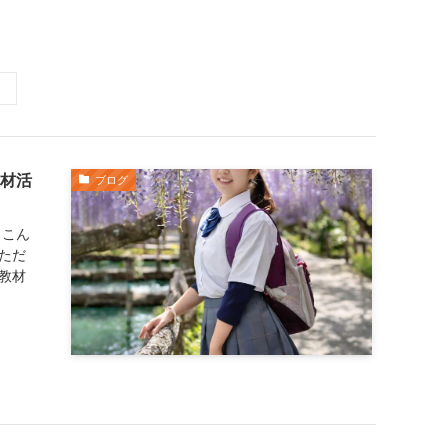
材活
ブログ
 こん
ただ
教材