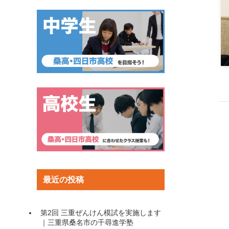
最近の投稿
第2回 三重ぜんけん模試を実施します
｜三重県桑名市の千尋進学塾