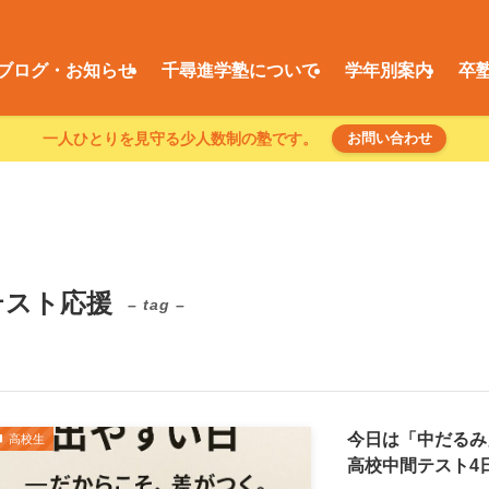
ブログ・お知らせ
千尋進学塾について
学年別案内
卒
一人ひとりを見守る少人数制の塾です。
お問い合わせ
テスト応援
– tag –
今日は「中だるみ
高校生
高校中間テスト4