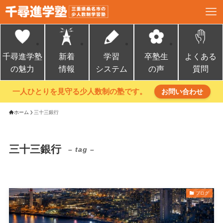
千尋進学塾
新着
学習
卒塾生
よくある
の魅力
情報
システム
の声
質問
一人ひとりを見守る少人数制の塾です。
お問い合わせ
ホーム
三十三銀行
三十三銀行
– tag –
ブログ