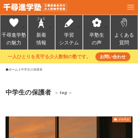
千尋進学塾
新着
学習
卒塾生
よくある
の魅力
情報
システム
の声
質問
一人ひとりを見守る少人数制の塾です。
お問い合わせ
ホーム
中学生の保護者
中学生の保護者
– tag –
小中学生