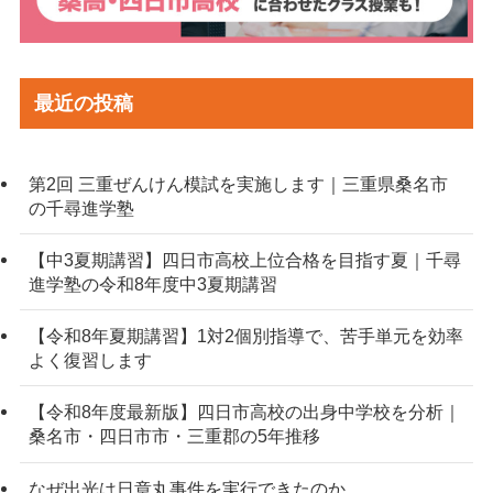
最近の投稿
第2回 三重ぜんけん模試を実施します｜三重県桑名市
の千尋進学塾
【中3夏期講習】四日市高校上位合格を目指す夏｜千尋
進学塾の令和8年度中3夏期講習
【令和8年夏期講習】1対2個別指導で、苦手単元を効率
よく復習します
【令和8年度最新版】四日市高校の出身中学校を分析｜
桑名市・四日市市・三重郡の5年推移
なぜ出光は日章丸事件を実行できたのか