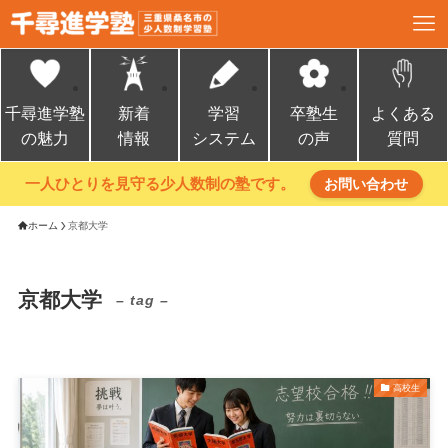
千尋進学塾
新着
学習
卒塾生
よくある
の魅力
情報
システム
の声
質問
一人ひとりを見守る少人数制の塾です。
お問い合わせ
ホーム
京都大学
京都大学
– tag –
高校生