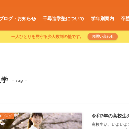
ブログ・お知らせ
千尋進学塾について
学年別案内
卒
一人ひとりを見守る少人数制の塾です。
お問い合わせ
入学
– tag –
令和7年の高校生
ブログ
高校生活、いよいよ