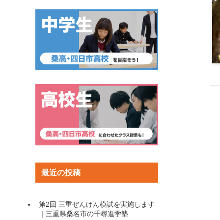
最近の投稿
第2回 三重ぜんけん模試を実施します
｜三重県桑名市の千尋進学塾