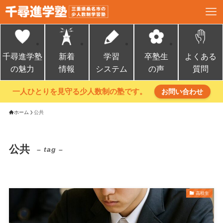
千尋進学塾
新着
学習
卒塾生
よくある
の魅力
情報
システム
の声
質問
一人ひとりを見守る少人数制の塾です。
お問い合わせ
ホーム
公共
公共
– tag –
高校生