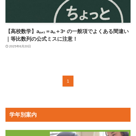
【高校数学】aₙ₊₁＝aₙ＋3ⁿ の一般項でよくある間違い
｜等比数列の公式ミスに注意！
2025年6月20日
1
学年別案内