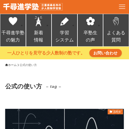
千尋進学塾
新着
学習
卒塾生
よくある
の魅力
情報
システム
の声
質問
一人ひとりを見守る少人数制の塾です。
お問い合わせ
ホーム
公式の使い方
公式の使い方
– tag –
高校生