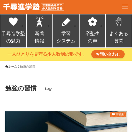
千尋進学塾
新着
学習
卒塾生
よくある
の魅力
情報
システム
の声
質問
一人ひとりを見守る少人数制の塾です。
お問い合わせ
ホーム
勉強の習慣
勉強の習慣
– tag –
高校生