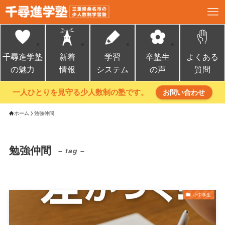
千尋進学塾
新着
学習
卒塾生
よくある
の魅力
情報
システム
の声
質問
一人ひとりを見守る少人数制の塾です。
お問い合わせ
ホーム
勉強仲間
勉強仲間
– tag –
小中学生