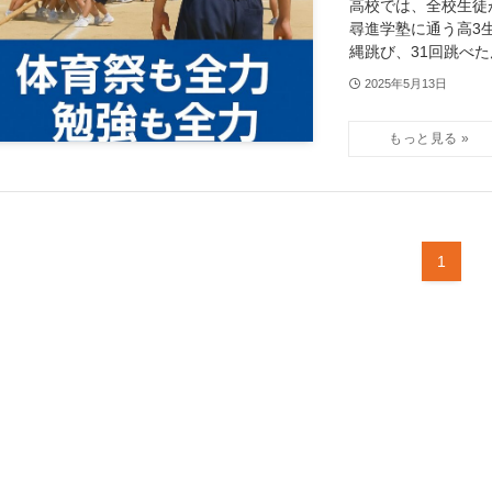
高校では、全校生徒
尋進学塾に通う高3
縄跳び、31回跳べたん
2025年5月13日
1