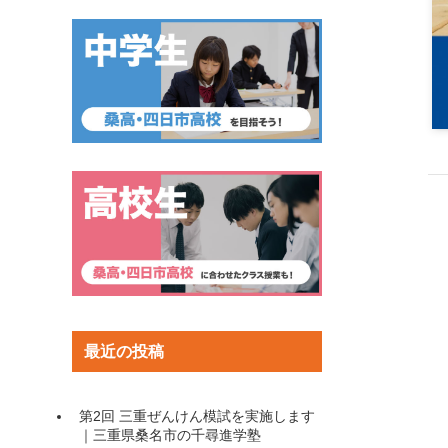
最近の投稿
第2回 三重ぜんけん模試を実施します
｜三重県桑名市の千尋進学塾