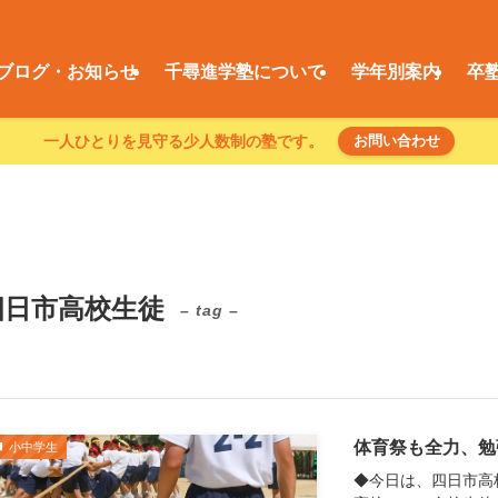
ブログ・お知らせ
千尋進学塾について
学年別案内
卒
一人ひとりを見守る少人数制の塾です。
お問い合わせ
四日市高校生徒
– tag –
体育祭も全力、勉
小中学生
◆今日は、四日市高