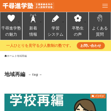
千尋進学塾
新着
学習
卒塾生
よくある
の魅力
情報
システム
の声
質問
一人ひとりを見守る少人数制の塾です。
お問い合わせ
ホーム
地域再編
地域再編
– tag –
小中学生