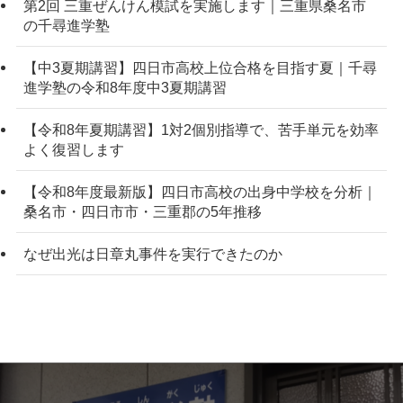
第2回 三重ぜんけん模試を実施します｜三重県桑名市
の千尋進学塾
【中3夏期講習】四日市高校上位合格を目指す夏｜千尋
進学塾の令和8年度中3夏期講習
【令和8年夏期講習】1対2個別指導で、苦手単元を効率
よく復習します
【令和8年度最新版】四日市高校の出身中学校を分析｜
桑名市・四日市市・三重郡の5年推移
なぜ出光は日章丸事件を実行できたのか