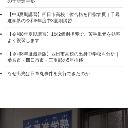
の千尋進学塾
【中3夏期講習】四日市高校上位合格を目指す夏｜千尋
進学塾の令和8年度中3夏期講習
【令和8年夏期講習】1対2個別指導で、苦手単元を効率
よく復習します
【令和8年度最新版】四日市高校の出身中学校を分析｜
桑名市・四日市市・三重郡の5年推移
なぜ出光は日章丸事件を実行できたのか