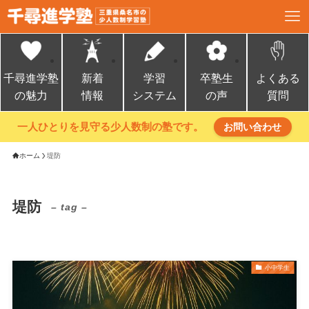
千尋進学塾
新着
学習
卒塾生
よくある
の魅力
情報
システム
の声
質問
一人ひとりを見守る少人数制の塾です。
お問い合わせ
ホーム
堤防
堤防
– tag –
小中学生