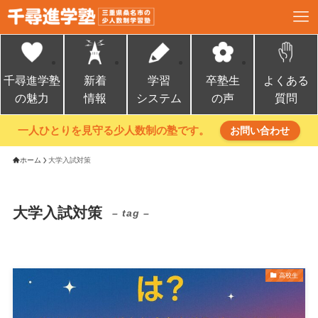
千尋進学塾
新着
学習
卒塾生
よくある
の魅力
情報
システム
の声
質問
一人ひとりを見守る少人数制の塾です。
お問い合わせ
ホーム
大学入試対策
大学入試対策
– tag –
高校生