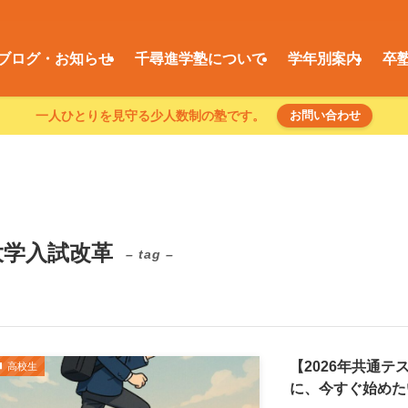
ブログ・お知らせ
千尋進学塾について
学年別案内
卒
一人ひとりを見守る少人数制の塾です。
お問い合わせ
大学入試改革
– tag –
【2026年共通
高校生
に、今すぐ始めた