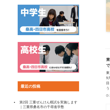
東
で
東
9
目
最近の投稿
う
第2回 三重ぜんけん模試を実施します
｜三重県桑名市の千尋進学塾