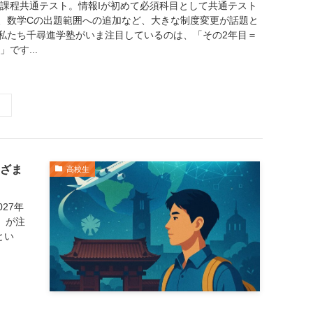
た新課程共通テスト。情報Iが初めて必須科目として共通テスト
、数学Cの出題範囲への追加など、大きな制度変更が話題と
私たち千尋進学塾がいま注目しているのは、「その2年目＝
」です...
ざま
高校生
27年
」が注
とい