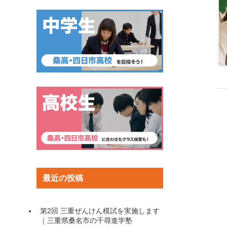
最近の投稿
第2回 三重ぜんけん模試を実施します
｜三重県桑名市の千尋進学塾