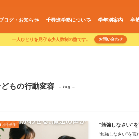
ブログ・お知らせ
千尋進学塾について
学年別案内
卒
一人ひとりを見守る少人数制の塾です。
お問い合わせ
子どもの行動変容
– tag –
“勉強しなさい”
小中学生
“勉強しなさい”を言