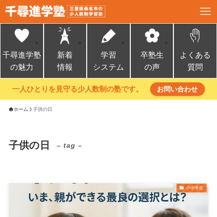
千尋進学塾
新着
学習
卒塾生
よくある
の魅力
情報
システム
の声
質問
一人ひとりを見守る少人数制の塾です。
お問い合わせ
ホーム
子供の日
子供の日
– tag –
小中学生