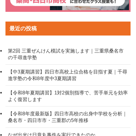
最近の投稿
第2回 三重ぜんけん模試を実施します｜三重県桑名市
の千尋進学塾
【中3夏期講習】四日市高校上位合格を目指す夏｜千尋
進学塾の令和8年度中3夏期講習
【令和8年夏期講習】1対2個別指導で、苦手単元を効率
よく復習します
【令和8年度最新版】四日市高校の出身中学校を分析｜
桑名市・四日市市・三重郡の5年推移
なぜ出光は日章丸事件を実行できたのか