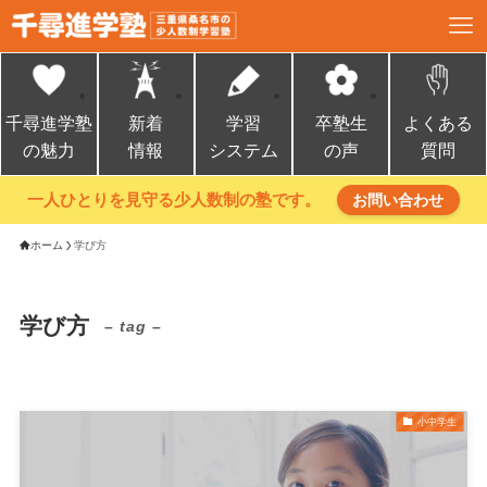
千尋進学塾
新着
学習
卒塾生
よくある
の魅力
情報
システム
の声
質問
一人ひとりを見守る少人数制の塾です。
お問い合わせ
ホーム
学び方
学び方
– tag –
小中学生