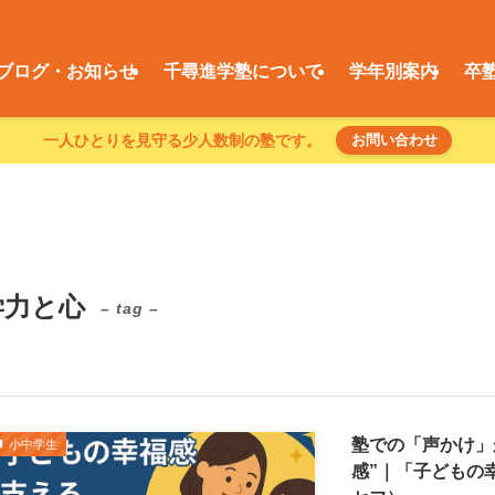
ブログ・お知らせ
千尋進学塾について
学年別案内
卒
一人ひとりを見守る少人数制の塾です。
お問い合わせ
学力と心
– tag –
塾での「声かけ」
小中学生
感”｜「子どもの