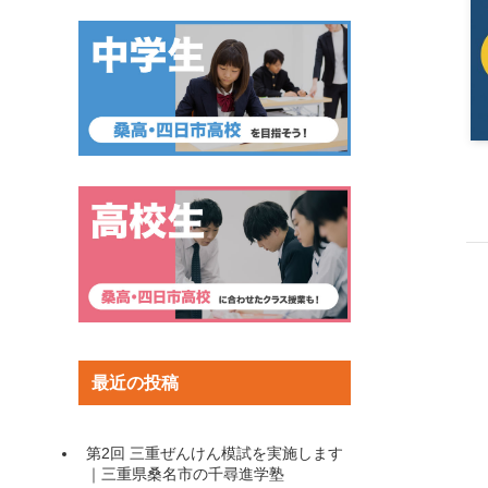
最近の投稿
第2回 三重ぜんけん模試を実施します
｜三重県桑名市の千尋進学塾