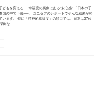
子どもを変える──幸福度の裏側にある“安心感” 「日本の子
進国の中で下位──」 ユニセフのレポートでそんな結果が発
ています。 特に「精神的幸福度」の項目では、日本は37位
刻な...