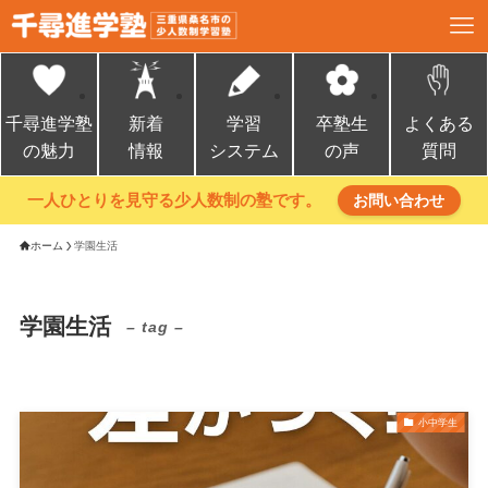
千尋進学塾
新着
学習
卒塾生
よくある
の魅力
情報
システム
の声
質問
一人ひとりを見守る少人数制の塾です。
お問い合わせ
ホーム
学園生活
学園生活
– tag –
小中学生