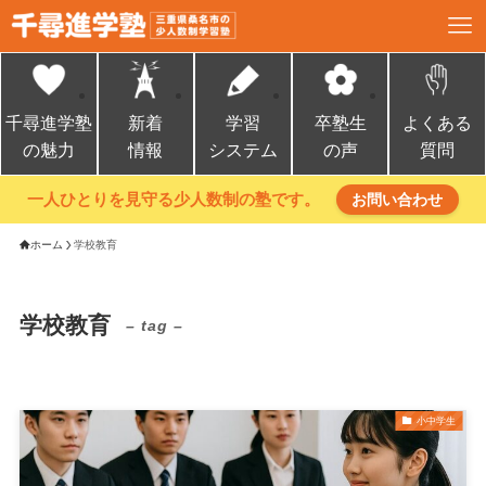
千尋進学塾
新着
学習
卒塾生
よくある
の魅力
情報
システム
の声
質問
一人ひとりを見守る少人数制の塾です。
お問い合わせ
ホーム
学校教育
学校教育
– tag –
小中学生