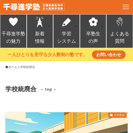
千尋進学塾
新着
学習
卒塾生
よくある
の魅力
情報
システム
の声
質問
一人ひとりを見守る少人数制の塾です。
お問い合わせ
ホーム
学校統廃合
学校統廃合
– tag –
小中学生