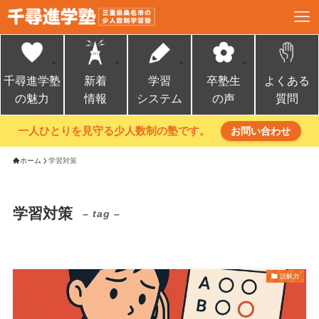
千尋進学塾
新着
学習
卒塾生
よくある
の魅力
情報
システム
の声
質問
一人ひとりを見守る少人数制の塾です。
お問い合わせ
ホーム
学習対策
学習対策
– tag –
読解力