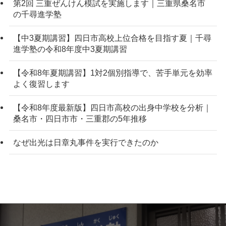
第2回 三重ぜんけん模試を実施します｜三重県桑名市
の千尋進学塾
【中3夏期講習】四日市高校上位合格を目指す夏｜千尋
進学塾の令和8年度中3夏期講習
【令和8年夏期講習】1対2個別指導で、苦手単元を効率
よく復習します
【令和8年度最新版】四日市高校の出身中学校を分析｜
桑名市・四日市市・三重郡の5年推移
なぜ出光は日章丸事件を実行できたのか