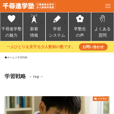
千尋進学塾
新着
学習
卒塾生
よくある
の魅力
情報
システム
の声
質問
一人ひとりを見守る少人数制の塾です。
お問い合わせ
ホーム
学習戦略
学習戦略
– tag –
小中学生