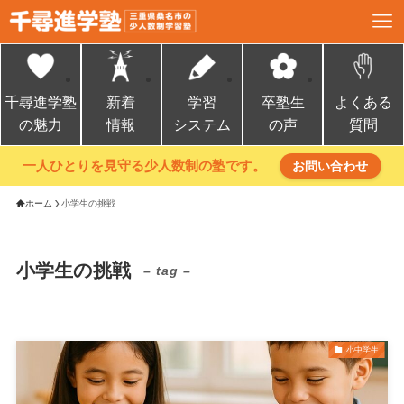
千尋進学塾
新着
学習
卒塾生
よくある
の魅力
情報
システム
の声
質問
一人ひとりを見守る少人数制の塾です。
お問い合わせ
ホーム
小学生の挑戦
小学生の挑戦
– tag –
小中学生