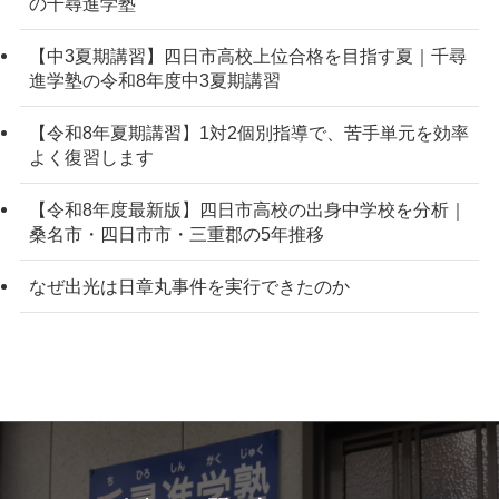
の千尋進学塾
【中3夏期講習】四日市高校上位合格を目指す夏｜千尋
進学塾の令和8年度中3夏期講習
【令和8年夏期講習】1対2個別指導で、苦手単元を効率
よく復習します
【令和8年度最新版】四日市高校の出身中学校を分析｜
桑名市・四日市市・三重郡の5年推移
なぜ出光は日章丸事件を実行できたのか