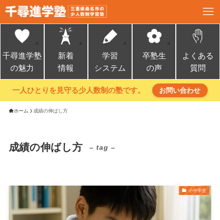
千尋進学塾
新着
学習
卒塾生
よくある
の魅力
情報
システム
の声
質問
一人ひとりを見守る少人数制の塾です。
お問い合わせ
ホーム
成績の伸ばし方
成績の伸ばし方
– tag –
小中学生