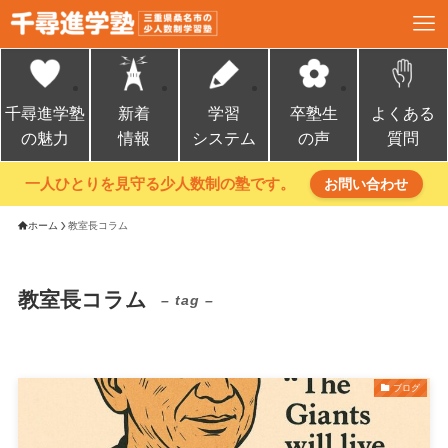
千尋進学塾
新着
学習
卒塾生
よくある
の魅力
情報
システム
の声
質問
一人ひとりを見守る少人数制の塾です。
お問い合わせ
ホーム
教室長コラム
教室長コラム
– tag –
ブログ