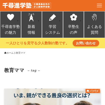
千尋進学塾
新着
学習
卒塾生
よくある
の魅力
情報
システム
の声
質問
一人ひとりを見守る少人数制の塾です。
お問い合わせ
ホーム
教育ママ
教育ママ
– tag –
小中学生