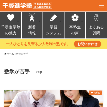
千尋進学塾
新着
学習
卒塾生
よくある
の魅力
情報
システム
の声
質問
一人ひとりを見守る少人数制の塾です。
お問い合わせ
ホーム
数学が苦手
数学が苦手
– tag –
高校生