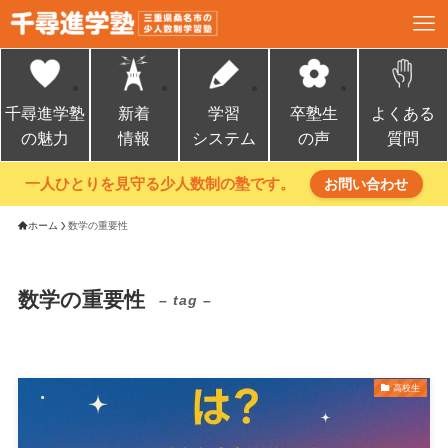
千尋進学塾
新着
学習
卒塾生
よくある
の魅力
情報
システム
の声
質問
一人ひとりを見守る少人数制の塾です。
お問い合わせ
ホーム
数学の重要性
数学の重要性
– tag –
高校生