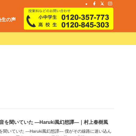
塾生の声
を聞いていた ―Haruki風幻想譚―｜村上春樹風
聞いていた ―Haruki風幻想譚― 僕がその線路に迷い込ん