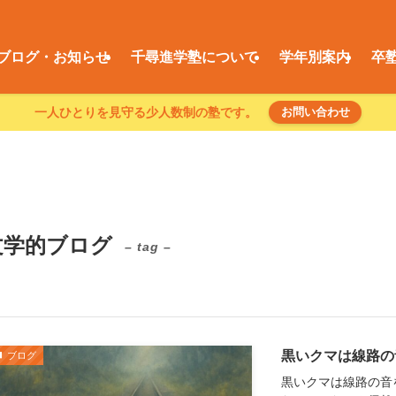
ブログ・お知らせ
千尋進学塾について
学年別案内
卒
一人ひとりを見守る少人数制の塾です。
お問い合わせ
文学的ブログ
– tag –
黒いクマは線路の音
ブログ
黒いクマは線路の音を