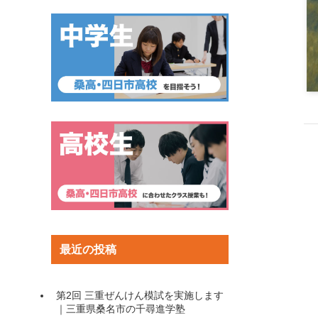
最近の投稿
第2回 三重ぜんけん模試を実施します
｜三重県桑名市の千尋進学塾