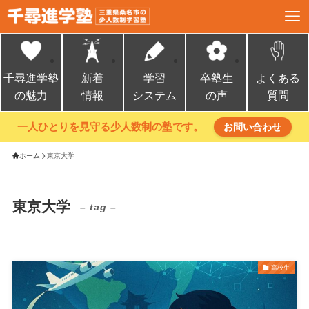
千尋進学塾
新着
学習
卒塾生
よくある
の魅力
情報
システム
の声
質問
一人ひとりを見守る少人数制の塾です。
お問い合わせ
ホーム
東京大学
東京大学
– tag –
高校生