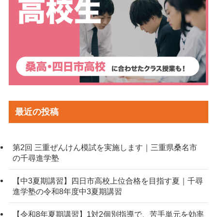
最近の投稿
第2回 三重ぜんけん模試を実施します｜三重県桑名市
の千尋進学塾
【中3夏期講習】四日市高校上位合格を目指す夏｜千尋
進学塾の令和8年度中3夏期講習
【令和8年夏期講習】1対2個別指導で、苦手単元を効率