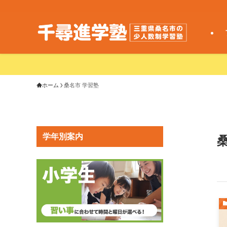
ホーム
桑名市 学習塾
学年別案内