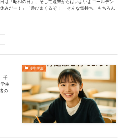
明日は「昭和の日」、そして週末からはいよいよゴールデン
と休みだー！」「遊びまくるぞ！」 そんな気持ち、もちろん
小中学生
、千
中学生
者の