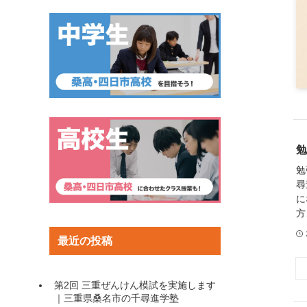
勉
勉
尋
に
方
最近の投稿
第2回 三重ぜんけん模試を実施します
｜三重県桑名市の千尋進学塾