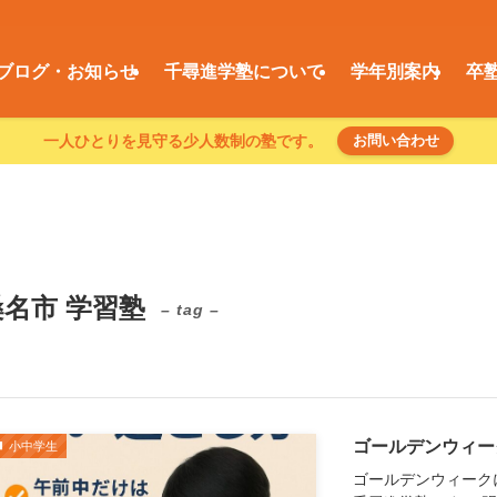
ブログ・お知らせ
千尋進学塾について
学年別案内
卒
一人ひとりを見守る少人数制の塾です。
お問い合わせ
桑名市 学習塾
– tag –
ゴールデンウィー
小中学生
ゴールデンウィーク