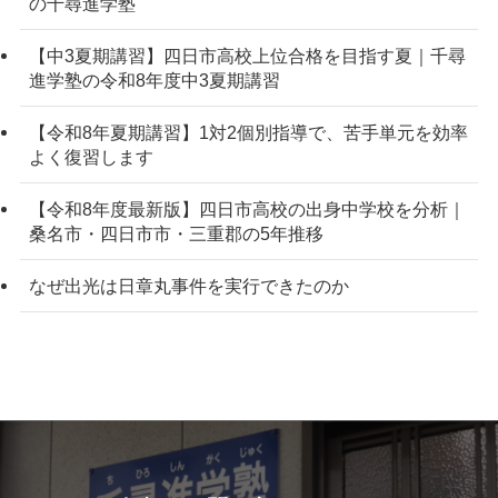
の千尋進学塾
【中3夏期講習】四日市高校上位合格を目指す夏｜千尋
進学塾の令和8年度中3夏期講習
【令和8年夏期講習】1対2個別指導で、苦手単元を効率
よく復習します
【令和8年度最新版】四日市高校の出身中学校を分析｜
桑名市・四日市市・三重郡の5年推移
なぜ出光は日章丸事件を実行できたのか