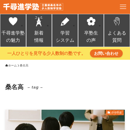
千尋進学塾
新着
学習
卒塾生
よくある
の魅力
情報
システム
の声
質問
一人ひとりを見守る少人数制の塾です。
お問い合わせ
ホーム
桑名高
桑名高
– tag –
小中学生