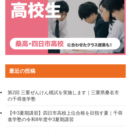
最近の投稿
第2回 三重ぜんけん模試を実施します｜三重県桑名市
の千尋進学塾
【中3夏期講習】四日市高校上位合格を目指す夏｜千尋
進学塾の令和8年度中3夏期講習