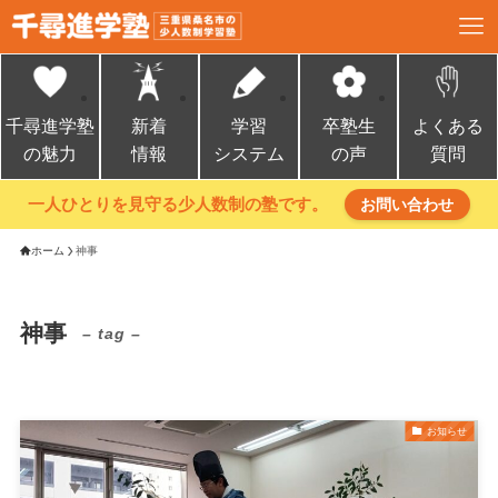
千尋進学塾
新着
学習
卒塾生
よくある
の魅力
情報
システム
の声
質問
一人ひとりを見守る少人数制の塾です。
お問い合わせ
ホーム
神事
神事
– tag –
お知らせ