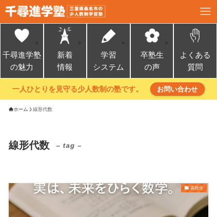
千尋進学塾
新着
学習
卒塾生
よくある
の魅力
情報
システム
の声
質問
一人ひとりを見守る少人数制の塾です。
お問い合わせ
ホーム
線形代数
線形代数
– tag –
高校生