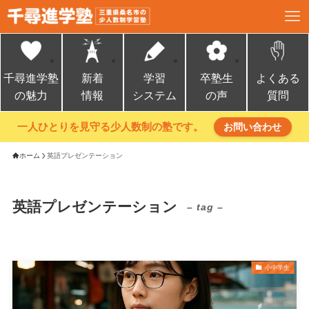
千尋進学塾
新着
学習
卒塾生
よくある
の魅力
情報
システム
の声
質問
一人ひとりを見守る少人数制の塾です。
お問い合わせ
ホーム
英語プレゼンテーション
英語プレゼンテーション
– tag –
小中学生