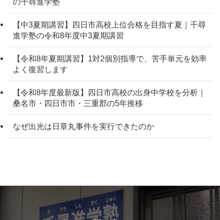
の千尋進学塾
【中3夏期講習】四日市高校上位合格を目指す夏｜千尋
進学塾の令和8年度中3夏期講習
【令和8年夏期講習】1対2個別指導で、苦手単元を効率
よく復習します
【令和8年度最新版】四日市高校の出身中学校を分析｜
桑名市・四日市市・三重郡の5年推移
なぜ出光は日章丸事件を実行できたのか