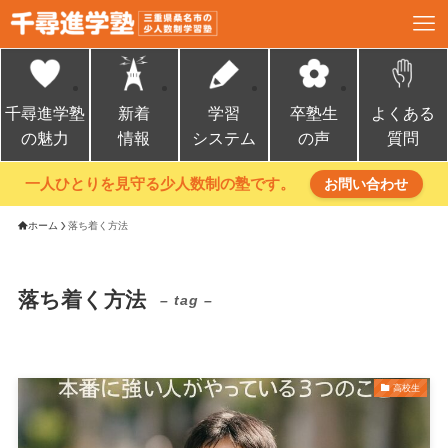
千尋進学塾
新着
学習
卒塾生
よくある
の魅力
情報
システム
の声
質問
一人ひとりを見守る少人数制の塾です。
お問い合わせ
ホーム
落ち着く方法
落ち着く方法
– tag –
高校生