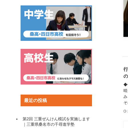
行
の
◆
晴
み
最近の投稿
そ
第2回 三重ぜんけん模試を実施します
｜三重県桑名市の千尋進学塾