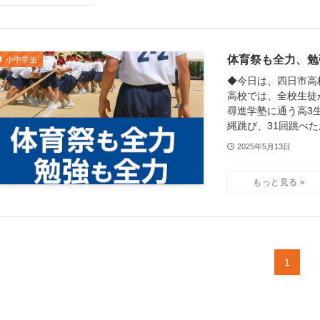
体育祭も全力、勉
小中学生
◆今日は、四日市高
高校では、全校生徒
尋進学塾に通う高3
縄跳び、31回跳べたん
2025年5月13日
1