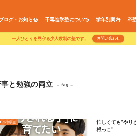
ブログ・お知らせ
千尋進学塾について
学年別案内
卒
一人ひとりを見守る少人数制の塾です。
お問い合わせ
行事と勉強の両立
– tag –
忙しくても“やり
小中学生
根っこ”