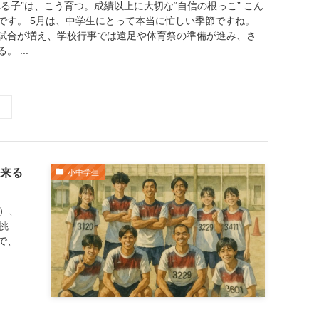
る子”は、こう育つ。成績以上に大切な“自信の根っこ” こん
です。 5月は、中学生にとって本当に忙しい季節ですね。
試合が増え、学校行事では遠足や体育祭の準備が進み、さ
 ...
ら来る
小中学生
火）、
挑
で、