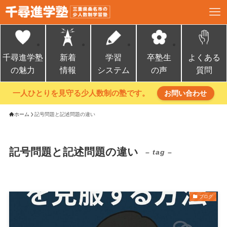
千尋進学塾
新着
学習
卒塾生
よくある
の魅力
情報
システム
の声
質問
一人ひとりを見守る少人数制の塾です。
お問い合わせ
ホーム
記号問題と記述問題の違い
記号問題と記述問題の違い
– tag –
ブログ