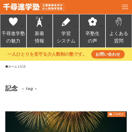
千尋進学塾
新着
学習
卒塾生
よくある
の魅力
情報
システム
の声
質問
一人ひとりを見守る少人数制の塾です。
お問い合わせ
ホーム
記念
記念
– tag –
小中学生