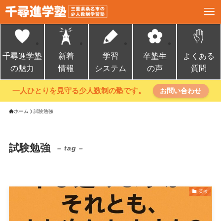
千尋進学塾
新着
学習
卒塾生
よくある
の魅力
情報
システム
の声
質問
一人ひとりを見守る少人数制の塾です。
お問い合わせ
ホーム
試験勉強
試験勉強
– tag –
英検