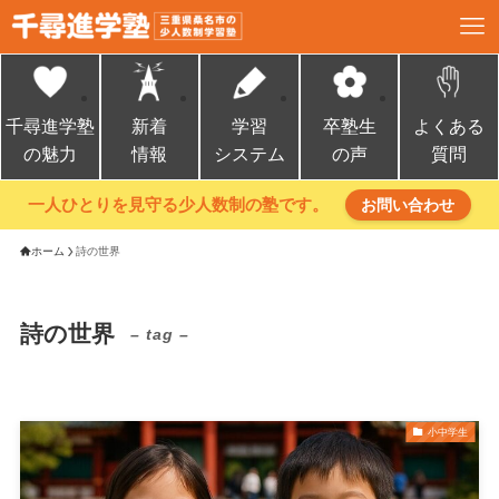
千尋進学塾
新着
学習
卒塾生
よくある
の魅力
情報
システム
の声
質問
一人ひとりを見守る少人数制の塾です。
お問い合わせ
ホーム
詩の世界
詩の世界
– tag –
小中学生