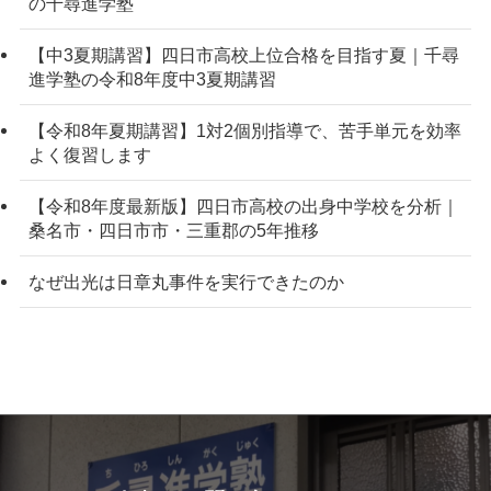
の千尋進学塾
【中3夏期講習】四日市高校上位合格を目指す夏｜千尋
進学塾の令和8年度中3夏期講習
【令和8年夏期講習】1対2個別指導で、苦手単元を効率
よく復習します
【令和8年度最新版】四日市高校の出身中学校を分析｜
桑名市・四日市市・三重郡の5年推移
なぜ出光は日章丸事件を実行できたのか