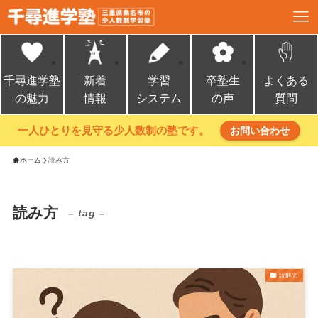
千尋進学塾
新着
学習
卒塾生
よくある
の魅力
情報
システム
の声
質問
一人ひとりを見守る少人数制の塾です。
お問い合わせ
ホーム
読み方
読み方
– tag –
読解力