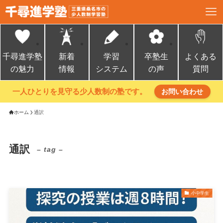
千尋進学塾
新着
学習
卒塾生
よくある
の魅力
情報
システム
の声
質問
一人ひとりを見守る少人数制の塾です。
お問い合わせ
ホーム
通訳
通訳
– tag –
小中学生