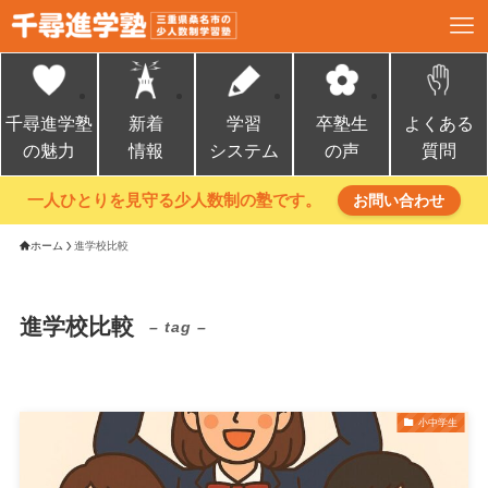
千尋進学塾
新着
学習
卒塾生
よくある
の魅力
情報
システム
の声
質問
一人ひとりを見守る少人数制の塾です。
お問い合わせ
ホーム
進学校比較
進学校比較
– tag –
小中学生