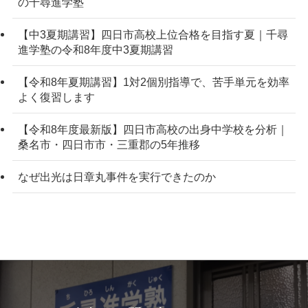
の千尋進学塾
【中3夏期講習】四日市高校上位合格を目指す夏｜千尋
進学塾の令和8年度中3夏期講習
【令和8年夏期講習】1対2個別指導で、苦手単元を効率
よく復習します
【令和8年度最新版】四日市高校の出身中学校を分析｜
桑名市・四日市市・三重郡の5年推移
なぜ出光は日章丸事件を実行できたのか